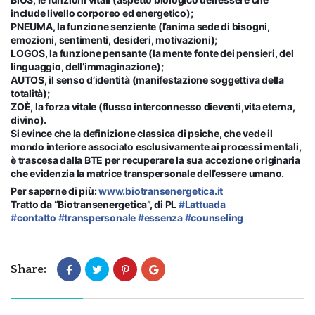
include livello corporeo ed energetico);
PNEUMA, la funzione senziente (l’anima sede di bisogni,
emozioni, sentimenti, desideri, motivazioni);
LOGOS, la funzione pensante (la mente fonte dei pensieri, del
linguaggio, dell’immaginazione);
AUTOS, il senso d’identità (manifestazione soggettiva della
totalità);
ZOÈ, la forza vitale (flusso interconnesso dieventi,vita eterna,
divino).
Si evince che la definizione classica di psiche, che vede il
mondo interiore associato esclusivamente ai processi mentali,
è trascesa dalla BTE per recuperare la sua accezione originaria
che evidenzia la matrice transpersonale dell’essere umano.
Per saperne di più:
www.biotransenergetica.it
Tratto da “Biotransenergetica”, di PL
‪#‎
Lattuada‬
‪#‎
contatto‬
‪#‎
transpersonale‬
‪#‎
essenza‬
‪#‎
counseling‬
Share: