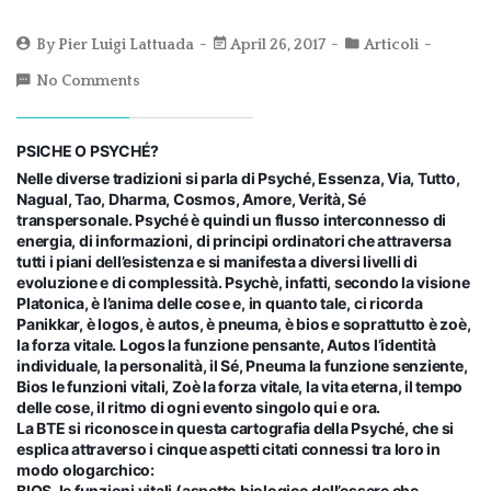
By
Pier Luigi Lattuada
April 26, 2017
Articoli
No Comments
PSICHE O PSYCHÉ?
Nelle diverse tradizioni si parla di Psyché, Essenza, Via, Tutto,
Nagual, Tao, Dharma, Cosmos, Amore, Verità, Sé
transpersonale. Psyché è quindi un flusso interconnesso di
energia, di informazioni, di principi ordinatori che attraversa
tutti i piani dell’esistenza e si manifesta a diversi livelli di
evoluzione e di complessità. Psychè, infatti, secondo la visione
Platonica, è l’anima delle cose e, in quanto tale, ci ricorda
Panikkar, è logos, è autos, è pneu
ma, è bios e soprattutto è zoè,
la forza vitale. Logos la funzione pensante, Autos l’identità
individuale, la personalità, il Sé, Pneuma la funzione senziente,
Bios le funzioni vitali, Zoè la forza vitale, la vita eterna, il tempo
delle cose, il ritmo di ogni evento singolo qui e ora.
La BTE si riconosce in questa cartografia della Psyché, che si
esplica attraverso i cinque aspetti citati connessi tra loro in
modo ologarchico:
BIOS, le funzioni vitali (aspetto biologico dell’essere che