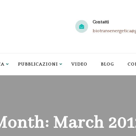
Contatti
biotransenergetica@
CA
PUBBLICAZIONI
VIDEO
BLOG
CO
Month:
March 201