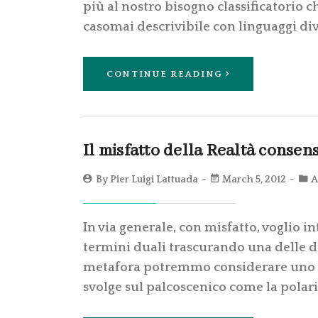
più al nostro bisogno classificatorio c
casomai descrivibile con linguaggi div
CONTINUE READING
Il misfatto della Realtà consens
By
Pier Luigi Lattuada
March 5, 2012
A
In via generale, con misfatto, voglio i
termini duali trascurando una delle d
metafora potremmo considerare uno sp
svolge sul palcoscenico come la polari