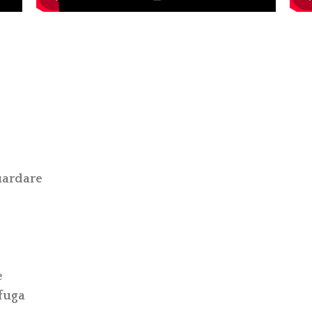
uardare
e
 fuga