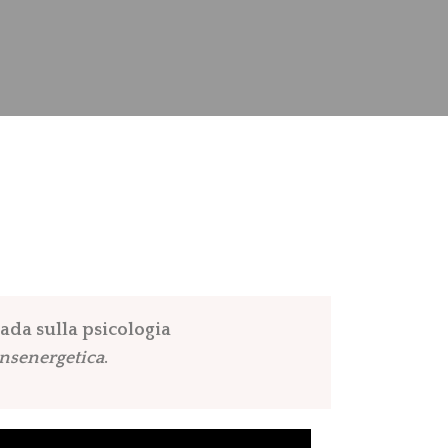
uada sulla psicologia
ansenergetica
.