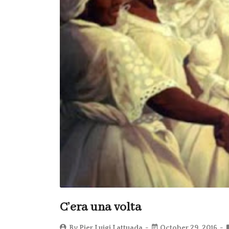
C’era una volta
By
Pier Luigi Lattuada
October 29, 2016