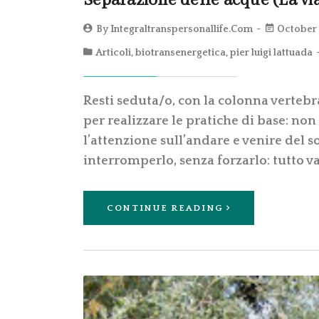
Separazione delle acque (La via 
By
Integraltranspersonallife.com
October 
Articoli
,
biotransenergetica
,
pier luigi lattuada
Resti seduta/o, con la colonna vertebr
per realizzare le pratiche di base: non
l’attenzione sull’andare e venire del s
interromperlo, senza forzarlo: tutto va
CONTINUE READING