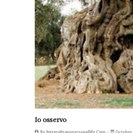
Io osservo
By
Integraltranspersonallife.com
October 