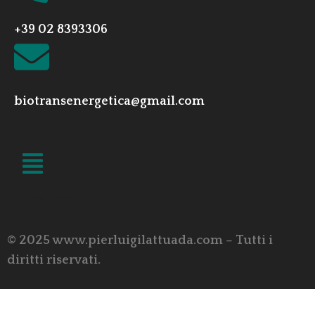
+39 02 8393306
biotransenergetica@gmail.com
LINK UTILI
© 2025 www.pierluigilattuada.com – Tutti i
diritti riservati.