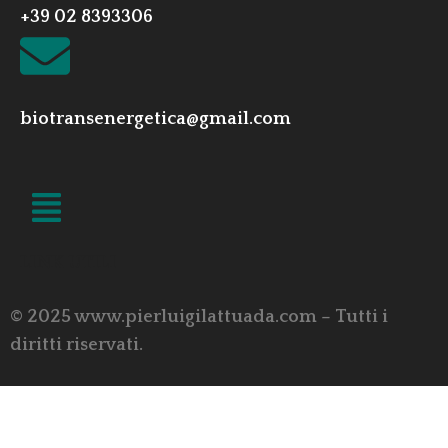
+39 02 8393306
biotransenergetica@gmail.com
LINK UTILI
© 2025 www.pierluigilattuada.com – Tutti i
diritti riservati.