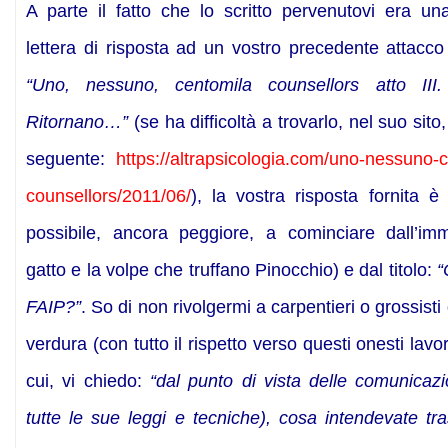
A parte il fatto che lo scritto pervenutovi era un
lettera di risposta ad un vostro precedente attacco 
“Uno, nessuno, centomila counsellors atto III
Ritornano…”
(se ha difficoltà a trovarlo, nel suo sito, i
seguente:
https://altrapsicologia.com/uno-nessuno-
counsellors/2011/06/
), la vostra risposta fornita è
possibile, ancora peggiore, a cominciare dall’imm
gatto e la volpe che truffano Pinocchio) e dal titolo:
“
FAIP?”
. So di non rivolgermi a carpentieri o grossisti 
verdura (con tutto il rispetto verso questi onesti lavor
cui, vi chiedo:
“dal punto di vista delle comunicazi
tutte le sue leggi e tecniche), cosa intendevate tr