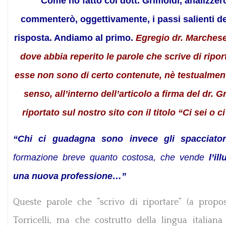
Come ho fatto col dott. Grimoldi, analizzer
commenterò, oggettivamente, i passi salienti de
risposta. Andiamo al primo.
Egregio dr. Marches
dove abbia reperito le parole che scrive di ripo
esse non sono di certo contenute, nè testualmen
senso, all’interno dell’articolo a firma del dr. G
riportato sul nostro sito con il titolo “Ci sei o c
“Chi ci guadagna sono invece gli spacciator
formazione breve quanto costosa, che vende
l’il
una nuova professione…”
Queste parole che “scrivo di riportare” (a proposi
Torricelli, ma che costrutto della lingua italiana