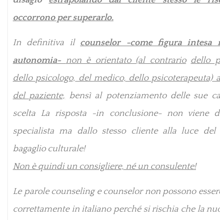
disagio
estrapolando dal cliente stesso le ri
occorrono per superarlo.
In definitiva il
counselor -come figura intesa 
autonomia-
non è orientato (al contrario
dello p
dello psicologo, del medico, dello psicoterapeuta) a
del paziente,
bensì al potenziamento delle sue ca
scelta La risposta -in conclusione- non viene d
specialista ma dallo stesso cliente alla luce del 
bagaglio culturale!
Non è quindi un consigliere, né un consulente!
Le parole counseling e counselor non possono essere
correttamente in italiano perché si rischia che la nu