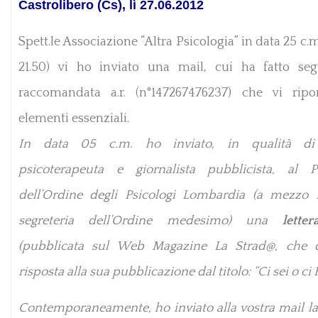
Castrolibero (Cs), lì 27.06.2012
Spett.le Associazione “Altra Psicologia” in data 25 c.m.
21.50) vi ho inviato una mail, cui ha fatto se
raccomandata a.r. (n°147267476237) che vi ripo
elementi essenziali.
In data 05 c.m. ho inviato, in qualità d
psicoterapeuta e giornalista pubblicista, al P
dell’Ordine degli Psicologi Lombardia (a mezzo 
segreteria dell’Ordine medesimo) una
lette
(pubblicata sul Web Magazine La Strad@, che d
risposta alla sua pubblicazione dal titolo: “Ci sei o ci
Contemporaneamente, ho inviato alla vostra mail la 