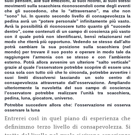
suoi pensieri, alle sue emozioni, ai suoi ricordi, ai suoi stessi
movimenti sulla scacchiera riconoscendoli come degli eventi
che gli succedono, che lo “attraversano”, ma che non
“sono” lui. In questo secondo livello di consapevolezza la
pedina avrà un “potere personale” infinitamente più vasto.
Avrà la possibilità di riconoscere tutto quanto gli “succede
dentro”, come contenuti di un campo di coscienza più vasto
con il quale potrà non identificarsi, bensì relazionarsi nel
modo che riterrà più opportuno. Vedendo se stesso dall’alto
potrà cambiare la sua posizione sulla scacchiera (nel
mondo) per trovare il suo posto e operare in modo tale da
raggiungere l’armonia con se stesso e con l’ambiente
esterno. Potrà allora avvenire un ulteriore “salto verticale”
grazie al quale l’osservatore potrebbe scoprire di essere una
cosa sola con tutto ciò che lo circonda, potrebbe avvertire i
suoi limiti dissolversi lasciando un solo centro di
consapevolezza attraversato dall’osservazione. Ampliando
ulteriormente la nuvoletta del suo campo di coscienza
l’osservatore potrebbe realizzare l’unità tra scacchiera,
pedina, luna, giocatore, universo.
Potrebbe succedere allora che: l’osservazione mi osserva
osservare la luna
Entrerei così in quel piano di esperienza che
definimmo terzo livello di consapevolezza. Si