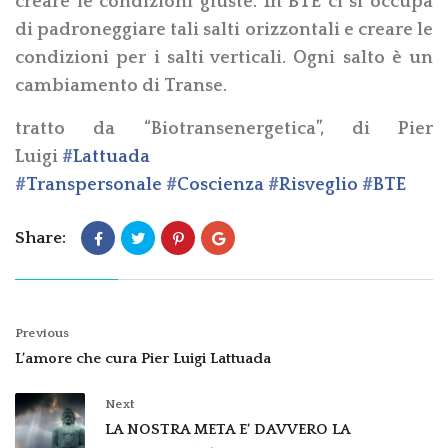
creare le condizioni giuste. In BTE ci si occupa
di padroneggiare tali salti orizzontali e creare le
condizioni per i salti verticali. Ogni salto è un
cambiamento di Transe.
tratto da “Biotransenergetica”, di Pier
Luigi
‪#‎
Lattuada‬
‪#‎
Transpersonale‬
‪#‎
Coscienza‬
‪#‎
Risveglio‬
‪#‎
BTE‬
Share:
Previous
L’amore che cura Pier Luigi Lattuada
Next
LA NOSTRA META E’ DAVVERO LA