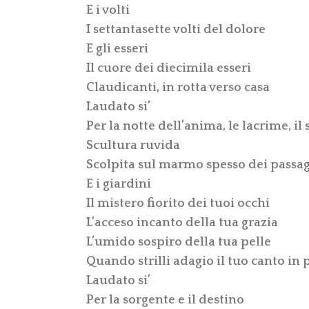
E i volti
I settantasette volti del dolore
E gli esseri
Il cuore dei diecimila esseri
Claudicanti, in rotta verso casa
Laudato si’
Per la notte dell’anima, le lacrime, il
Scultura ruvida
Scolpita sul marmo spesso dei passag
E i giardini
Il mistero fiorito dei tuoi occhi
L’acceso incanto della tua grazia
L’umido sospiro della tua pelle
Quando strilli adagio il tuo canto in
Laudato si’
Per la sorgente e il destino