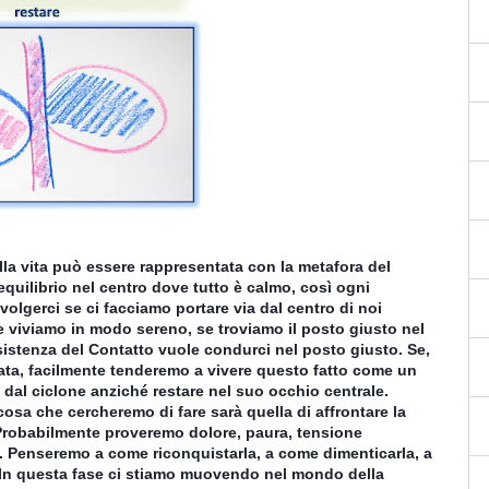
lla vita può essere rappresentata con la metafora del
quilibrio nel centro dove tutto è calmo, così ogni
avolgerci se ci facciamo portare via dal centro di noi
e viviamo in modo sereno, se troviamo il posto giusto nel
sistenza del Contatto vuole condurci nel posto giusto. Se,
ata, facilmente tenderemo a vivere questo fatto come un
 dal ciclone anziché restare nel suo occhio centrale.
sa che cercheremo di fare sarà quella di affrontare la
 Probabilmente proveremo dolore, paura, tensione
. Penseremo a come riconquistarla, a come dimenticarla, a
o. In questa fase ci stiamo muovendo nel mondo della