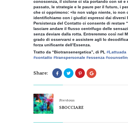
conoscenza, il ciclone ci sta portando con sé e r
passato, le strategie e le paure per il futuro, i 
che ci opprimono: «Io non valgo niente, io non ce
identifichiamo con i giudizi espressi dai diversi
Persistenza del Contatto ci consente di restare “
lasciare andare il flusso centrifugo delle sensazi
senza deviare dalla rotta. Entreremmo così nel 
grado di osservarsi e assistere agli Io decodific
forza unificante dell’Essenza.
Tratto da “Biotransenergetica”, di PL
‪#‎
Lattuada‬
‪#‎
contatto‬
‪#‎
transpersonale‬
‪#‎
essenza‬
‪#‎
counseling
Share:
Previous
SBOCCIARE