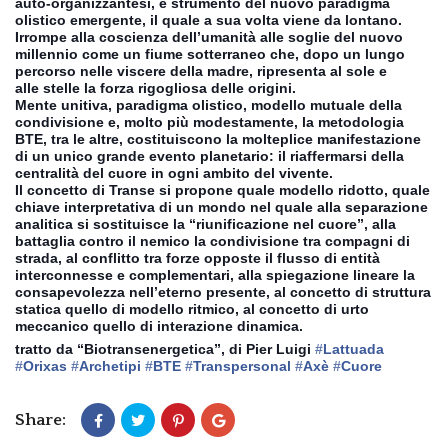
auto-organizzantesi, è strumento del nuovo paradigma
olistico emergente, il quale a sua volta viene da lontano.
Irrompe alla coscienza dell’umanità alle soglie del nuovo
millennio come un fiume sotterraneo che, dopo un lungo
percorso nelle viscere della madre, ripresenta al sole e
alle
stelle la forza rigogliosa delle origini.
Mente unitiva, paradigma olistico, modello mutuale della
condivisione e, molto più modestamente, la metodologia
BTE, tra le altre, costituiscono la molteplice manifestazione
di un unico grande evento planetario: il riaffermarsi della
centralità del cuore in ogni ambito del vivente.
Il concetto di Transe si propone quale modello ridotto, quale
chiave interpretativa di un mondo nel quale alla separazione
analitica si sostituisce la “riunificazione nel cuore”, alla
battaglia contro il nemico la condivisione tra compagni di
strada, al conflitto tra forze opposte il flusso di entità
interconnesse e complementari, alla spiegazione lineare la
consapevolezza nell’eterno presente, al concetto di struttura
statica quello di modello ritmico, al concetto di urto
meccanico quello di interazione dinamica.
tratto da “Biotransenergetica”, di Pier Luigi
‪#‎
Lattuada‬
‪#‎
Orixas‬
‪#‎
Archetipi‬
‪#‎
BTE‬
‪#‎
Transpersonal‬
‪#‎
Axè‬
‪#‎
Cuore‬
Share: