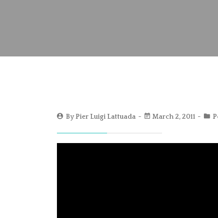
By
Pier Luigi Lattuada
March 2, 2011
P