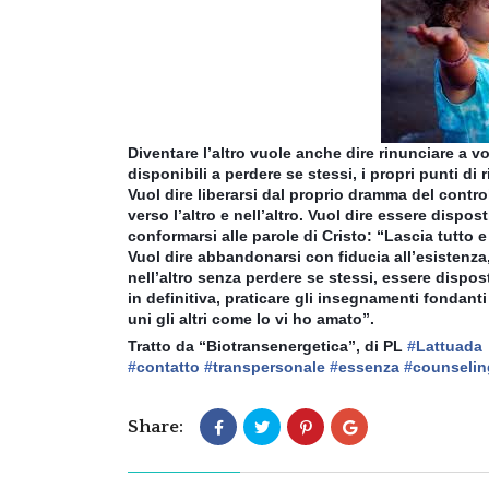
Diventare l’altro vuole anche dire rinunciare a v
disponibili a perdere se stessi, i propri punti di 
Vuol dire liberarsi dal proprio dramma del control
verso l’altro e nell’altro. Vuol dire essere dispos
conformarsi alle parole di Cristo: “Lascia tutto 
Vuol dire abbandonarsi con fiducia all’esistenza, 
nell’altro senza perdere se stessi, essere disposti
in definitiva, praticare gli insegnamenti fondanti
uni gli altri come Io vi ho amato”.
Tratto da “Biotransenergetica”, di PL
‪#‎
Lattuada‬
‪#‎
contatto‬
‪#‎
transpersonale‬
‪#‎
essenza‬
‪#‎
counseling
Share: