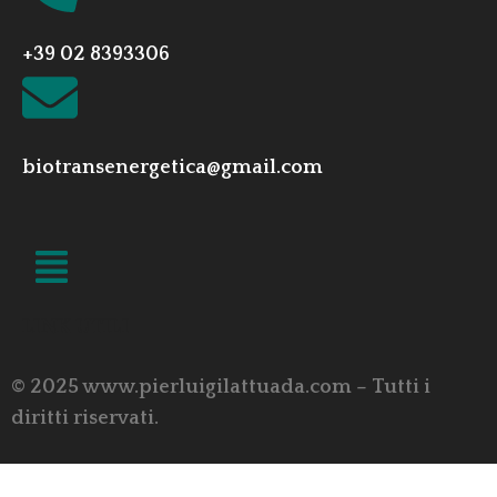
+39 02 8393306
biotransenergetica@gmail.com
LINK UTILI
© 2025 www.pierluigilattuada.com – Tutti i
diritti riservati.