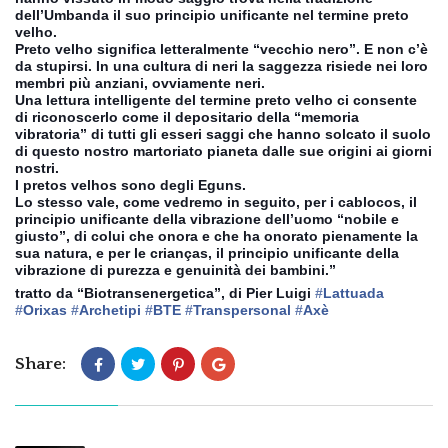
dell’Umbanda il suo principio unificante nel termine preto
velho.
Preto velho significa letteralmente “vecchio nero”. E non c’è
da stupirsi. In una cultura di neri la saggezza risiede nei loro
membri più anziani, ovviamente neri.
Una lettura intelligente del termine preto velho ci consente
di riconoscerlo come il depositario della “memoria
vibratoria” di tutti gli esseri saggi che hanno solcato il suolo
di questo nostro martoriato pianeta dalle sue origini ai giorni
nostri.
I pretos velhos sono degli Eguns.
Lo stesso vale, come vedremo in seguito, per i cablocos, il
principio unificante della vibrazione dell’uomo “nobile e
giusto”, di colui che onora e che ha onorato pienamente la
sua natura, e per le crianças, il principio unificante della
vibrazione di purezza e genuinità dei bambini.”
tratto da “Biotransenergetica”, di Pier Luigi
‪#‎
Lattuada‬
‪#‎
Orixas‬
‪#‎
Archetipi‬
‪#‎
BTE‬
‪#‎
Transpersonal‬
‪#‎
Axè‬
Share: