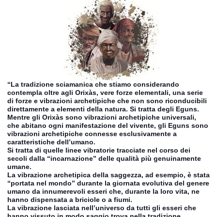
“La tradizione sciamanica che stiamo considerando
contempla oltre agli Orixàs, vere forze elementali, una serie
di forze e vibrazioni archetipiche che non sono riconducibili
direttamente a elementi della natura. Si tratta degli Eguns.
Mentre gli Orixàs sono vibrazioni archetipiche universali,
che abitano ogni manifestazione del vivente, gli Eguns sono
vibrazioni archetipiche connesse esclusivamente a
caratteristiche dell’umano.
Si tratta di quelle
linee vibratorie tracciate nel corso dei
secoli dalla “incarnazione” delle qualità più genuinamente
umane.
La vibrazione archetipica della saggezza, ad esempio, è stata
“portata nel mondo” durante la giornata evolutiva del genere
umano da innumerevoli esseri che, durante la loro vita, ne
hanno dispensata a briciole o a fiumi.
La vibrazione lasciata nell’universo da tutti gli esseri che
hanno vissuto in modo saggio trova nella tradizione