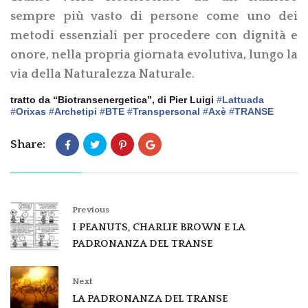
sempre più vasto di persone come uno dei
metodi essenziali per procedere con dignità e
onore, nella propria giornata evolutiva, lungo la
via della Naturalezza Naturale.
tratto da “Biotransenergetica”, di Pier Luigi
‪#‎
Lattuada‬
‪#‎
Orixas‬
‪#‎
Archetipi‬
‪#‎
BTE‬
‪#‎
Transpersonal‬
‪#‎
Axè‬
‪#‎
TRANSE‬
Share:
Previous
I PEANUTS, CHARLIE BROWN E LA
PADRONANZA DEL TRANSE
Next
LA PADRONANZA DEL TRANSE