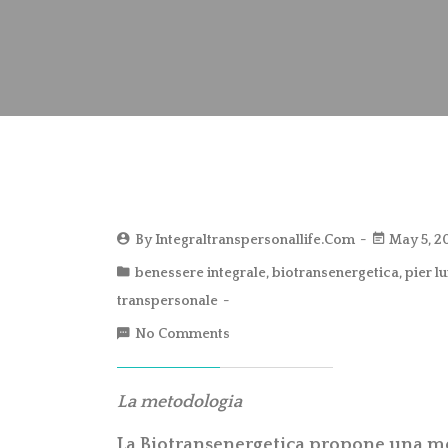
By
Integraltranspersonallife.com
May 5, 2
benessere integrale
,
biotransenergetica
,
pier lu
transpersonale
No Comments
La metodologia
La Biotransenergetica propone una me