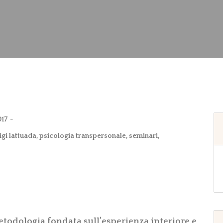
017
igi lattuada
,
psicologia transpersonale
,
seminari
,
todologia fondata sull’esperienza interiore e