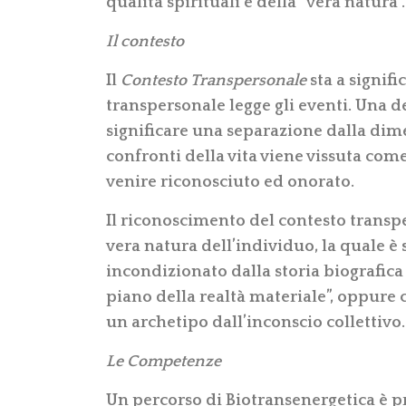
qualità spirituali e della “vera natura”.
Il contesto
Il
Contesto Transpersonale
sta a signifi
transpersonale legge gli eventi. Una d
significare una separazione dalla dime
confronti della vita viene vissuta com
venire riconosciuto ed onorato.
Il riconoscimento del contesto transp
vera natura dell’individuo, la quale 
incondizionato dalla storia biografica e
piano della realtà materiale”, oppure 
un archetipo dall’inconscio collettivo.
Le Competenze
Un percorso di Biotransenergetica è 