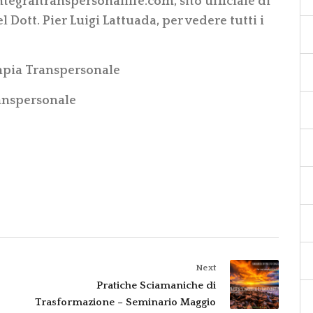
tegraltranspersonallife.com
, sito ufficiale di
l Dott. Pier Luigi Lattuada, per vedere tutti i
rapia Transpersonale
anspersonale
Next
Pratiche Sciamaniche di
Trasformazione – Seminario Maggio