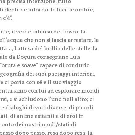
na precisa intenzione, tutto
 dentro e intorno: le luci, le ombre,
n c’è”…
ente, il verde intenso del bosco, la
ll’acqua che non si lascia arrestare, la
ta, l’attesa del brillio delle stelle, la
Vale da Doçura consegnano Luis
 “bruta e soave” capace di condurlo
geografia dei suoi paesaggi interiori.
 ci porta con sé e il suo viaggio
vventuriamo con lui ad esplorare mondi
rsi,
e si schiudono l’uno nell’altro; ci
 dialoghi di voci diverse, di piccoli
ati, di anime esitanti e di eroi in
onto dei nostri modi/stati di
 passo dopo passo, resa dopo resa, la