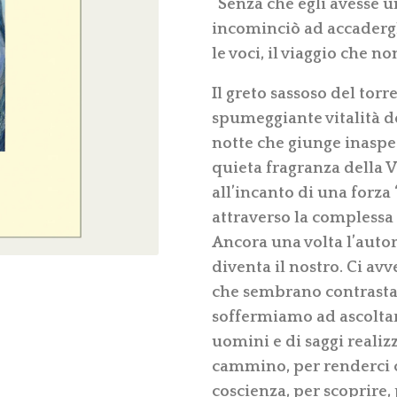
“Senza che egli avesse u
incominciò ad accadergli
le voci, il viaggio che no
Il greto sassoso del torr
spumeggiante vitalità de
notte che giunge inaspetta
quieta fragranza della 
all’incanto di una forza
attraverso la complessa 
Ancora una volta l’autore
diventa il nostro. Ci a
che sembrano contrasta
soffermiamo ad ascoltare
uomini e di saggi realizz
cammino, per renderci c
coscienza, per scoprire,