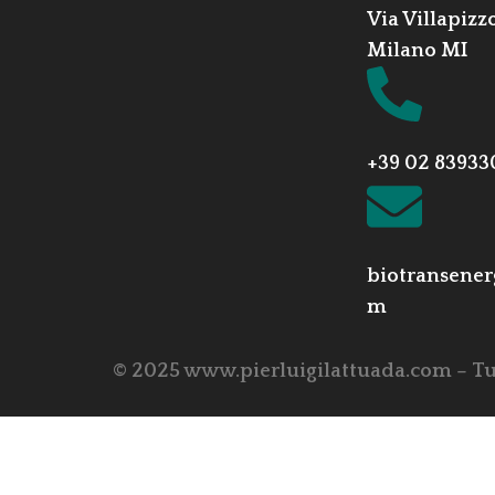
Via Villapizz
Milano MI
+39 02 83933
biotransener
m
© 2025 www.pierluigilattuada.com – Tutti