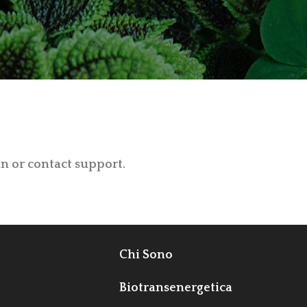
in or contact support.
LINK UTI
Chi Sono
Biotransenergetica